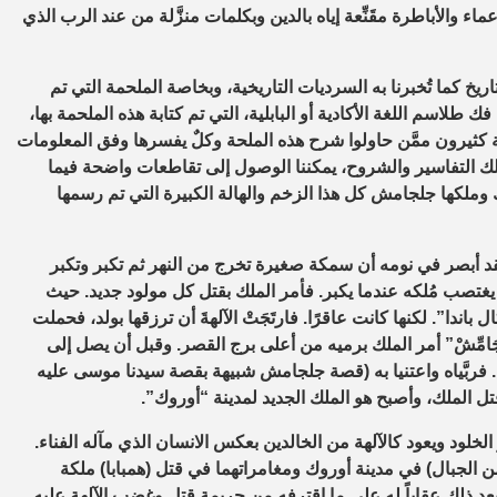
اء والأباطرة مقَنِّعة إياه بالدين وبكلمات منزَّلة من عند الرب الذي
 كما تُخبرنا به السرديات التاريخية، وبخاصة الملحمة التي تم
لاسم اللغة الأكادية أو البابلية، التي تم كتابة هذه الملحمة بها،
ثمة كثيرون ممَّن حاولوا شرح هذه الملحة وكلٌ يفسرها وفق المعلومات
كل تلك التفاسير والشروح، يمكننا الوصول إلى تقاطعات واضحة فيما
وملكها جلجامش كل هذا الزخم والهالة الكبيرة التي تم رسمها
 فقد أبصر في نومه أن سمكة صغيرة تخرج من النهر ثم تكبر وتكبر
م يغتصب مُلكه عندما يكبر. فأمر الملك بقتل كل مولود جديد. حيث
ندا”. لكنها كانت عاقرًا. فارتَجَتْ الآلهةَ أن ترزقها بولد، فحملت
لْجَامِّشْ” أمر الملك برميه من أعلى برج القصر. وقبل أن يصل إلى
 فربَّياه واعتنيا به (قصة جلجامش شبيهة بقصة سيدنا موسى عليه
ل الملك، وأصبح هو الملك الجديد لمدينة “أوروك”.
خلود ويعود كالآلهة من الخالدين بعكس الانسان الذي مآله الفناء.
 الجبال) في مدينة أوروك ومغامراتهما في قتل (همبابا) ملكة
بعد ذلك عقاباً له على ما اقترفه من جريمة قتل وغضب الآلهة عليه