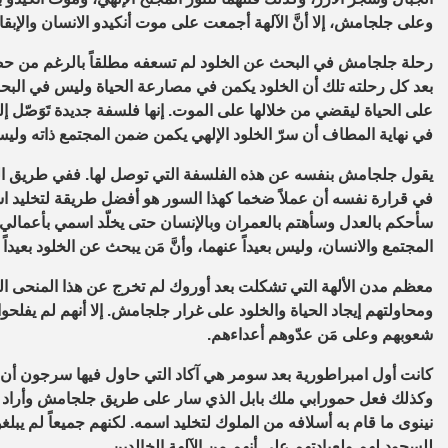
وعلى جلجامش، إلا أنَّ الآلهة أجمعت على موت أنكيدو الانسان والإبقا
رحلة جلجامش في البحث عن الخلود لم تسعفه مطلقاً بالرغم من حصول
بعد كل رحلته تلك أن الخلود يكمن في مصارعة الحياة وليس في البح
على الحياة ليقضي من خلالها على الموت. إنها فلسفة جديدة تَوَصّل إلي
في نهاية المطاف أن سرّ الخلود الإلهي يكمن ضمن المجتمع ذاته وليس
يقول جلجامش بنفسه عن هذه الفلسفة التي توصل لها. ففي طريق الع
في قرارة نفسه أن عملاً ضخما كهذا السور هو أفضل طريقة لتخليد اسم
سأحكم بالعدل وسأهتم بالعمران وبالإنسان حتى يخلّد اسمي بأعمالي”
المجتمع والانسان، وليس بعيداً عنهما، وأنَّ مَن يبحث عن الخلود بعيدا
معظم مدن الألهة التي تشكلت بعد أوروك لم تخرج عن هذا المنحى الم
ومحاولتهم إيجاد الحياة والخلود على غرار جلجامش. إلا أنهم لم يفل
شعوبهم وعلى مَن عدّوهم أعداءهم.
كانت أول امبراطورية بعد سومر هي آكاد التي حاول فيها سرجون أن 
وكذلك فعل حمورابي ملك بابل الذي سار على طريق جلجامش وأراد الخل
نينوى ما قام به أسلافه من الملوك لتخليد اسمه. لكنهم جميعاً لم يب
للسجود لهم ولعبادتهم على أنهم من الآلهة الخالدين.