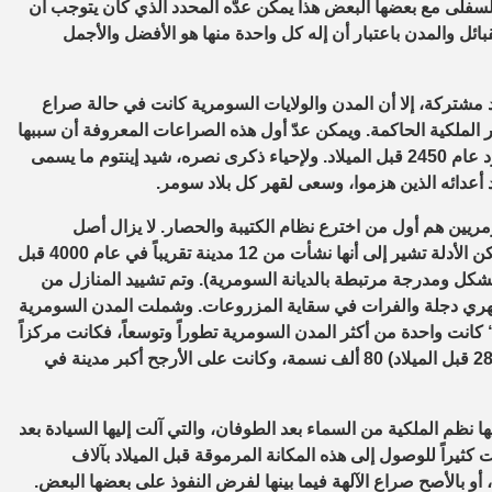
 السفلى مع بعضها البعض هذا يمكن عدّه المحدد الذي كان يتوجب أن
ل والمدن باعتبار أن إله كل واحدة منها هو الأفضل والأجمل
 مشتركة، إلا أن المدن والولايات السومرية كانت في حالة صراع
 الملكية الحاكمة. ويمكن عدّ أول هذه الصراعات المعروفة أن سببها
كان ملك لاغاش (إينتوم) الذي هزم مدينة أوما في صراع بسبب الحدود عام 2450 قبل الميلاد. ولإحياء ذكرى نصره، شيد إينتوم ما يسمى
عدائه الذين هزموا، وسعى لقهر كل بلاد سومر.
ومريين هم أول من اخترع نظام الكتيبة والحصار. لا يزال أصل
الحضارة السومرية في بلاد ما بين النهرين موضع نقاش حتى اليوم، لكن الأدلة تشير إلى أنها نشأت من 12 مدينة تقريباً في عام 4000 قبل
لشكل ومدرجة مرتبطة بالديانة السومرية). وتم تشييد المنازل من
هري دجلة والفرات في سقاية المزروعات. وشملت المدن السومرية
انت واحدة من أكثر المدن السومرية تطوراً وتوسعاً، فكانت مركزاً
تجارياً مزدهراً محاطاً بأسوار دفاعية، وبلغ عدد سكانها في ذروتها (2800 قبل الميلاد) 80 ألف نسمة، وكانت على الأرجح أكبر مدينة في
 نظم الملكية من السماء بعد الطوفان، والتي آلت إليها السيادة بعد
ثيراً للوصول إلى هذه المكانة المرموقة قبل الميلاد بآلاف
أو بالأصح صراع الآلهة فيما بينها لفرض النفوذ على بعضها البعض.