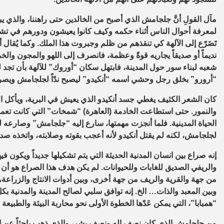
مآل القولِ أنَّ جلجامش الذي أصبح من الخالدين حتى راهننا، والذي يب
لمعرفة أحوال الناس أثناء حكمه وكيف كانوا يعيشون ودورهم في تشك
تَضَرّع إلى الآلهة كي تنقذهم من ظلم وجبروت هذا الملك. وكما يُقال أ
نديماً أو صديقاً يجاريه قوةً وعظمة، فانصرف إلى اللهو والمجون والخم
شعبه لبناء سور حول المدينة، فابتهل سكان “أوروك” للآلهة بأن تجد
“أرورو” بخلق رجل وحشي اسمه “أنكيدو” ليصبح ندّاً لجلجامش ويصر
كان الشعر الكثيف يغطي جسد أنكيدو الذي يعيش في البرية، ويأكل ا
والنمور. حتى استطاعت الخادمة (العاهرة) “شمخات” التي كانت تعمل 
الحياة المدينية. فلما أنجزت مهمتها، سارع إليه “جلجامش” وصارعه ل
لجلجامش، لكنه لم يقتل أنكيدو لأنه أعجب بقوته وصلابته، واتخذه صديقً
إنه صراع بين انسان المدنية الحديثة التي يتم تشكيلها جديداً ويكون في
والريفي الصديق للغابات وللحيوانات. لم يكن هدف هذا الصراع هو أن 
من جهة والقرية والريف من جهة أخرى، وبين أدوات الانتاج والزراعة، وب
وبين المعبد والذات… الخ. إنه توافق سلبي لصالح المدينة والمدنية بك
“همبابا”، التي يمكن عَدّها الخطوة الأولى نحو محاربة البيئة والطبي
من جلجامش الذي كان نصف إله ونصف بشر، والذي ذهب باحثاً عن ال