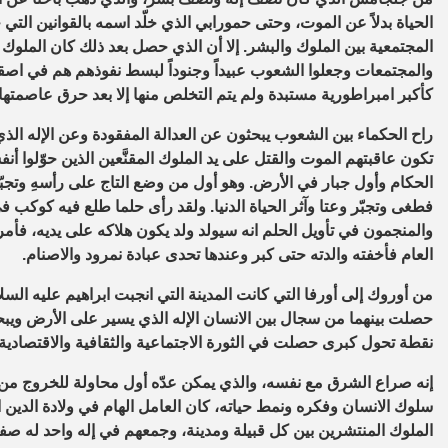
الحياة بدلاً عن الموت، وحتى حمورابي الذي خلّد اسمه بالقوانين التي
المجتمعية بين الملوك والبشر. إلا أن الذي حصل بعد ذلك كان الملو
والمجتمعات وجعلوا الشعوب عبيداً وجنوداً لبسط نفوذهم هم في اصق
كأكبر امبراطورية مستبدة ولم يتم التخلص منها إلا بعد حرق عاصمتها 
راح الحكماء بين الشعوب يبحثون عن العدالة المفقودة وعن الإله الذ
تكون عاقبتهم الموت والقتل على يد الملوك المقنَّعين الذين حوّلوا أ
الحكام وأول جبار في الأرض. وهو أول من وضع التاج على رأسهِ وتجبّر 
فطغى وتجبّر وعتا وآثر الحياة الدنيا. ولقد رأى حلما طلع فيه كو
والمنجمون في تأويل الحلم انه سيولد ولد يكون هلاكه على يديه، فأمر 
العام فأخفته والدته حتى كبر وعندها تحدى عبادة نمرود والاصنام.
من أوروك إلى أورفا التي كانت المدينة التي انجبت ابراهيم عليه السل
حصلت بينهما من سجال بين الانسان الإله الذي يسير على الأرض ويبحث
نقطة تحول كبرى حصلت في الثورة الاجتماعية والثقافية والاقتصادية، 
إنه صراع الشرق مع نفسه، والذي يمكن عدّه أول محاولة للخروج من الأ
سلوك الانسان وفكره ونمط حياته، كان العامل الهام في ولادة الدين ا
الملوك المنتشرين بين كل قبيلة ومدينة، وجمعهم في إله واحد له صف