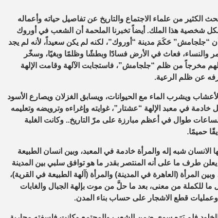
حث الكثير من علماء الاجتماع والتاريخ عن تفاصيل حياته وأعماله
ل شخصية هذا الملك. أيضاً تخبرنا الملحمة أن الشعب في أوروك
ن “جلجامش” حَكَمَ مدينة “أوروك”، لكنه لم يكن سعيداً، لأنه لم يجد
ر والنساء، فعاث في الأرض فسادًا وبطشًا وظلمًا وبغيًا، وسخّر
 لهم مخرجاً من ظلم “جلجامش”، فاستجابت الآلهة وقامت الإلهة
فه عن ظلم الرعية.
لأعشاب ويشرب الماء مع الحيوانات، ويسابق الغزلان ويصارع الأسود
خادمة في معبد الإلهة “عشتار”، غوايته وإغراءه وترويضه وتعليمه
ساعات طوال في أعظم مبارزة على مرّ التاريخ.. وكانت الغلبة
ا حميمًا.
ها الانسان شبه إله والمرأة خادمة في المعبد، وبين انسان الطبيعة
يعلن طرف ما على أنه المنتصر بقدر ما هو توافق سلبي بين المدينة
ين المرأة (العاهرة في المدينة) والمرأة (آلهة الطبيعة في القرية)،
ل ما للكملة من معنى، بعد ما حلَّ من موت بإلهة الجبال والغابات
عة وعمليات قطع الاشجار على حساب بناء المدن.
خلود فلم يَرَه سوى ضمن الشعب والمجتمع وكانت فلسفته محاربة