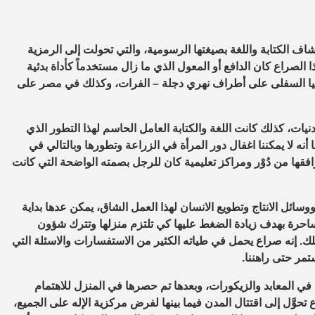
كتشاف الكتابة واللغة بصيغتها الرسومية، والتي تحولت إلى الرمزية
ا الصراع كان الدافع أو المعول الذي ما زال مستخدماً كأداة بدئية
ميا السفلى على أطراف نهري دجلة – الفرات، وكذلك في مصر على
نيات، كذلك كانت اللغة والكتابة العامل الحاسم لهذا التطور الذي
 أنه لا يمكننا اغفال دور المرأة في الزراعة وتطورها وبالتالي في
رافقها من دُوْر ومراكز تعليمية كان للرجل بصمته الواضحة التي كانت
سائل الانتاج وتطويع الانسان لهذا العمل الشاق، يمكن عدها بداية
ساحرة بهدف زيادة الضغط عليها كي تلتزم منزلها وتترك شؤون
. إنه صراع يحمل في طياته الكثير من الاستفسارات والاسئلة التي
تمر حتى راهننا.
 في المعابد والزيكورات، وبعدها تم حصرها في المنزل للاهتمام
تحوَّل إلى اقتتال المدن فيما بينها لفرض مركزية الإله على الجميع،