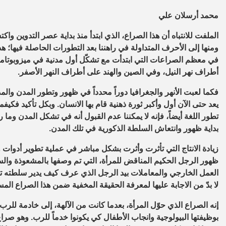
محمد أرسلان علي
الملفت للانتباه أن هذا الصراع، الذي ابتدأ منذ بداية عصر التدوين وا
ومنها إلى الأحرف المتداولة في راهننا بعد التطورات الحاصلة فيها؛ هذ
في معظم الصراعات التي ابتدأت مع تشكّل أول مدنية في ميزوبوتا
أطراف نهر النيل، وفي الصين والهند على أطراف النهر الأصفر.
فكما لعبت الأنهر والجغرافيا دوراً محدداً في ظهور وتطور المدن والمد
يعد حتى الآن أول وأكبر ثورة ذهنية قام بها الانسان. وبكل تأكيد فكيفما
تطور اللغة أيضاً، فإنه لا يمكننا عدم القبول أنه في تشكل المدن وما 
بداية ظهور وانتعاش السلطة الذكورية في تلك المدن.
زيادة الانتاج التي تأثرت وأثرت بشكل مباشر في عملية تطوير أدوات وو
ظهور الرجل الحكيم المناقض للمرأة، التي تم وصفها بالمشعوذة وال
العمل الخارجي والمعاملات بيد الرجل الذي عرف كيف يدير سلطته تلك
لا بدّ من الاجابة عليها لمعرفة الحقيقة المخفية ضمن هذا الصراع المس
إنه الصراع الذي حوّل المرأة، بعدما كانت من الآلهة، إلى خادمة للرب
بوظيفتها البيولوجية وانجاب الأطفال كي يكونوا خدماً للرب. وهو صراع 