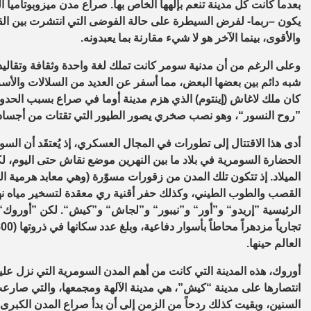
بعدما كانت كل مدينة تنعم بإلهها الخاص بها. صراع مدن ميزوبوتاميا
يكون –ربما- لفرض السيطرة على حالة الفوضى التي انتشرت بين القبائ
والأقوى، بينما الآخر هو لا شيء مقارنة بما يعبدونه.
وعلى الرغم من أن مدنية سومر كانت تملك لغة واحدة وثقافة وتقاليد
شبه دائم بين بعضها البعض، مما أسفر عن العديد من السلالات والأسر
”روح النسور“، وهو نصب صخري يصور الطيور التي تقتات من أجساد أ
أدى هذا الاقتتال إلى تطورات في المجال العسكري، إذ يُعتقَد أن الس
الميلاد. إذ تتكون تلك المدن من زقورات مسوّرة (وهي معابد هرمية ا
القصب والطوب الطيني، وكذلك حفر أقنية ري معقدة لتسخير مياه ن
الرئيسية ”إريدو“ و”أور“ و”نيبور“ و”لجاش“ و”كيش“. لكن ”أوروك“ ك
العالم حينها.
أوروك، هذه المدينة التي كانت من أهم المدن السومرية التي نزل عليها
انتصارها على مدينة “كيش”، هي مدينة الآلهة ومجمعها، والتي صارعت ك
السنين، وبقيت كذلك ردحاً من الزمن إلى أن بدأ صراع المدن الكبرى، 