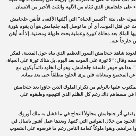
ء على جلجامش الذي ثلثاه من الآلهة والثلث الأخير من الانسان.
ه على نبتة “أكسير الحياة” التي أكلتها الأفعى. فأيقن جلجامش
ث عن قتل الموت. أي أن ما توصل إليه جلجامش هو أن يقوم بثورة
ها الملك بعد معاناة كبيرة وعملية بحث طويلة ومضنية. إلا أنه أيقن
 خارجاً عنه.
ودة شاهد جلجامش السور العظيم الذي بناه حول المدينة، ففكر
ه وقال: “لا ثورة على الموت بعد اليوم. بل هناك ثورة على الحياة،
. هذا هو جوهر فلسفة جلجامش، وهو أن الخلود دائماً يكون مع
ً عن المجتمع ومعاناته فلن يرى الخلود مطلقاً حتى بعد مماته.
كتوب عليها بالرغم من تكرار الملوك الذين جاؤوا بعد جلجامش
حوا في مسعاهم ذاك رغم كل الظلم الذي انتهجوه وطبقوه على
يقتفي أثر جلجامش محاولاً النجاح في ما فشل به ملك أوروك.
ود من خلال القوانين التي كتبها. وبعدها عمل آشور بانيبال في
لغوا مرادهم. وبقوا ملوكاً كعامة الناس رغم ما فرضوه على الشعوب