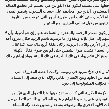
 خطَّها على مسلته لتكون هذه القوانين هي الحسم في تحقيق العدالة
ك المستبدون الذين بنوا أمجادهم على حساب الشعوب وتدمير المدن
اع الأرض، حتى كانت امبراطورية آشور التي عرفت عبر التاريخ
نينوى من قبل تحالف الميديين مع الحثيين.
ي يكون مصدر الرحمة والمغفرة والشفاعة عنهم إن هم أذنبوا، وأن لا
نفسهم إلى ظل للإله وينفذون ما يريدونه باسم الرب. فكان نمرود أحد
في الأرض وادّعى الربوبية وكان ملكهُ أربع مائة سنة كما يُقال،
كب في السماء فذهب ضوء الشمس حتى لم يبق ضوء، فقال الكهنة
بذبح كل غلام يولد في تلك الناحية في تلك السنة. وولد إبراهيم ذلك
ام والذي حاجّ نمرود في ربوبيته. وكانت القصة المعروفة التي
 عن الخلود وبين الانسان الفاني والإله الذي صعد إلى السماء.
فحوّلت الميثيولوجيا إلى دين.
زمة الفكرية التي كانت سائدة حينها. هذا التحول الذي غيّر من
لتوحيدي على يد سيدنا ابراهيم عليه السلام. وبذلك تم التخلص من
ات الآلهة الأخرى والموصوفة بتسعة وتسعين صفة لإله السماء.