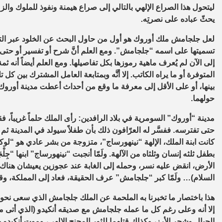
ليتحول هذا الصراع الإلهي بالتالي إلى صراع هيمنة ونفوذ للملوك والزعم
يحثّ عباده على نصرتِه.
لعل جلجامش ملك أوروك هو أول من حاول البحث عن الخلود عبر التاريخ
تسميتها على اسمه “جلجامش”. ومع العلم أنَّ شرح أو تفسير أو حتى فك ط
إلى الآن لم يُعرف ماهية رموزها بكل تفاصيلها. ومع العلم أيضاً أنه 
المتوفرة أو ما يراه الكاتب. إلا أنَّه وبمتابعة العامل المشترك بين 
بينها، أو على الأقل إلى معرفة ما وقع من أحداث أعطت مدينة أوروك 
حولهما.
مدينة “أوروك” السومرية في بلاد الرافدين: رأى الملك حلماً غريباً،
حتى تفترسه. ففسَّر له العرّافون ذلك بأن طفلاً سيولد في المدينة ث
كانت ابنة الملك، الإلهة “نينهورساج”، متزوجة من بشر عادي هو “لوكال با
بطفل ثلثه إنسان وثلثاه من الآلهة. ولَمّا أنجبت “نينهورساج” ابنها “جِ
الأرض، انقض عليه نسر، وحمله إلى الغابة عند عجوزين يعيشان هناك.
السلام)… ولَمّا كبر “جلجامش” عرف الحقيقة، فعاد إلى المملكة، وقت
هذا باختصار ما تخبرنا به الملحمة عن الملك جلجامش الذي سعى نحو ال
إلا أنه وعلى رغم كل ما عمله جلجامش مع صديقه أنكيدو (الذي أتى من
الجبال وشجر الأرز، وكذلك قتلهما للثور المجنح الإلهي، وموت أنكيدو 