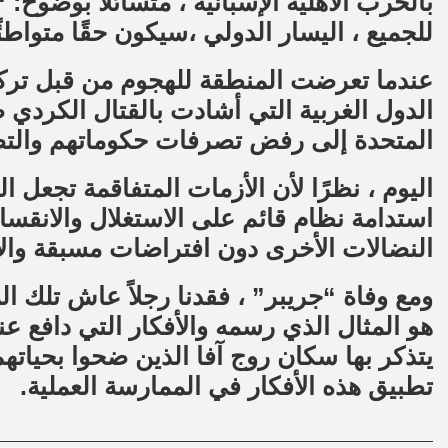
بالحرب الأهلية الإسبانية ، متسائلاً بوضوح:
للجميع ، اليسار الدولي ،سيكون حقًا متواطئ
عندما تعرضت المنطقة للهجوم من قبل تركي
الدول الغربية التي أشادت بالقتال الكردي 
المتحدة إلى رفض تصرفات حكوماتهم والت
اليوم ، نظرًا لأن الأزمات المتفاقمة تجعل ال
استدامة نظام قائم على الاستغلال والانقسا
النضالات الأخرى دون افتراضات مسبقة والال
ومع وفاة “جريبر” ، فقدنا رجلاً عاش تلك ال
هو المثال الذي رسمه والأفكار التي دافع عن
يتذكر بها سكان روج آفا الذين ضحوا بحيات
تطبيق هذه الأفكار في الممارسة العملية.