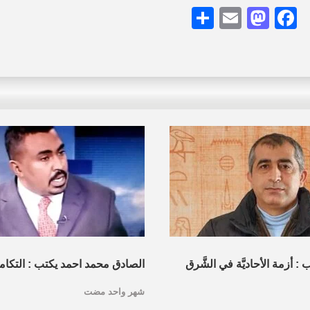
Share
Mastodon
Email
Facebook
 أزمة الأحاديَّة في الشَّرق
الصادق محمد احمد يكتب : التكام
شهر واحد مضت
مويَّة والإسلامويَّة” نحو بديل
المصري :ضرورة جيوسياسية وحت