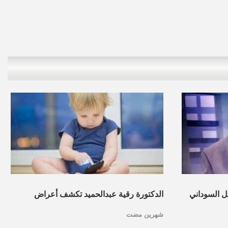
ل السوداني
الدكتورة رقية عبدالحميد تكشف أعراض
شهرين مضت
مية حضارية
صعوبات التعلم عند الأطفال وطرق علاجها