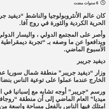
6 سنوات مضت
كان عالم الأنثروبولوجيا والناشط “ديفيد جر
الحرية الكردية والثورة في روج آفا.
وأصر على المجتمع الدولي ، واليسار الدول
ويدافعوا عن ما وصفه بـ “تجربة ديمقراطية 
الأسبوع الماضي.
ديفيد جريبر
وزار “ديفيد جريبر” منطقة شمال سوريا ع
الخارج عندما عملوا على توعية الناس بنضال
ورسم “جريبر” أوجه تشابه مع إسبانيا في الث
ميديا” العام الماضي إلى أن منطقة “روجافا
امتلك فيها الناس بالفعل مساحة واسعة من ا