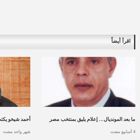
اقرأ أيضاً
ما بعد المونديال… إعلام يليق بمنتخب مصر
أحمد شيخو يكتب :
4 أسابيع مضت
شهر واحد مضت
الأوسط: من “القو