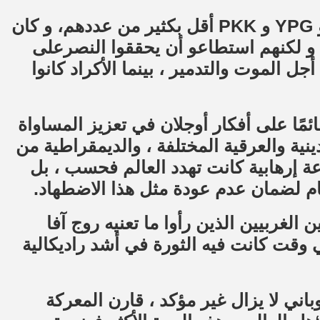
كان عدد النساء والرجال من وحدات YPJ و YPG و PKK أقل بكثير من عددهم، و كان
، و لكنهم استطاعو أن يحققوا النصرعلى
ل الموت والتدمير ، بينما الأكراد كانوا
ائمًا على أفكار أوجلان في تعزيز المساواة
نية والعرقية المختلفة ، والديمقراطية من
عة إرهابية كانت تهدد العالم فحسب ، بل
ظام لضمان عدم عودة مثل هذا الاضطهاد.
الغربيين الذين رأوا ما تعنيه روج آفا
قت كانت فيه الثورة في أشد راديكالية
ار في كوباني لا يزال غير مؤكد ، قارن المعركة