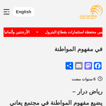
English
•
يس محفظة استثمارات بقطاع البترول
الأرجنتين وألمانيا الأك
في مفهوم المواطنة
Share
Mastodon
Email
Facebook
6 سنوات مضت
رياض درار –
يضيع مفهوم المواطنة في مجتمع يعاني