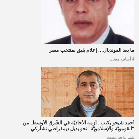
ما بعد المونديال… إعلام يليق بمنتخب مصر
4 أسابيع مضت
أحمد شيخو يكتب : أزمة الأحاديَّة في الشَّرق الأوسط: من
“القومويَّة والإسلامويَّة” نحو بديل ديمقراطي تشاركي
شهر واحد مضت