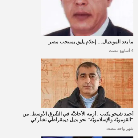
ما بعد المونديال… إعلام يليق بمنتخب مصر
4 أسابيع مضت
أحمد شيخو يكتب : أزمة الأحاديَّة في الشَّرق الأوسط: من
“القومويَّة والإسلامويَّة” نحو بديل ديمقراطي تشاركي
شهر واحد مضت