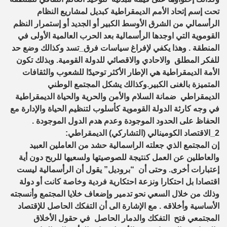
تحت إسم إتحاد الأمم الديمقراطية كبديل لمشاريع النظام
الرأسمالي من الشرق الأوسط الكبير أو الجديد أو إستمرار النظم
القوموية التي اوجدها الرأسمالية بعد الحرب العالمية الأولى في
المنطقة . وهذا يكفي لإفراغ سياسات فرق_تسد وكذالك وضع حد
للفكر المطلق والاحادي والاقصائي للدولة القومية. وبذلك تكون
الأمة الديمقراطية هي الإطار الأكثر توحيدًا للشعوب والثقافات
المتميزة بالغنى الكبير.وكذالك يشكل المجتمع الوطني
الديمقراطي ضمانة السلام والأمن والحرية والحياة الديمقراطية
في وجه كارثة الدولة القوموية كأسلوب لتنظيم الحياة والإدارة مع
الحفاظ على الحدود الموجودة وعدم هدم الدول الموجودة .
2_الاقتصاد الكومينالي (التشاركي) الديمقراطي:
إن المجتمع الذي جعلته الراسمالية حشد من العاملين العبيد
والعاطلين عن العمل كنتيجة للصوصيتها ولسعيها للربح دون أية
إعتبارات أخرى. وحتى أن “بروديل” يقول أن الرأسمالية ليست
اقتصادا بل احتكارا ونزعة احتكارية فردية وخاصة كانت أو دولة
وذلك من خلال السعي نحو تدمير وإضعاف خلايا المجتمع وأنسجته
الأساسية وأخلاقه . مع الإشارة الى أن التفكك الحاصل للإقتصاد
المجتمعي فتح التفكك والدمار الحاصل في حقول الأخلاق