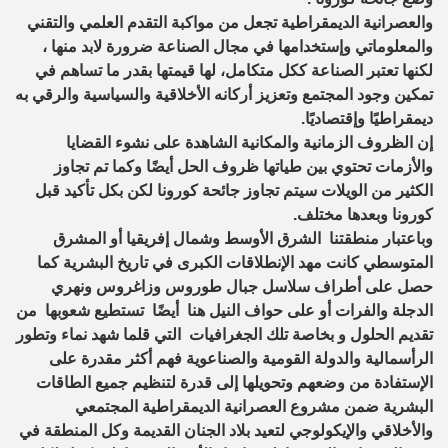
والعصرانية الديمقراطية تجعل من مواكبة التقدم العلمي والتقني
والمعلوماتي وإستخدامها في مجال الصناعة ضرورة لابد منها ،
لكنها تعتبر الصناعة ككل متكامل، لها قيمتها بقدر ما تساهم في
تمكين وجود المجتمع وتعزيز أركانه الأخلاقية والسياسية والرقي به
ديمقراطيًا وإقتصاديًا.
إن الظروف الزمانية والمكانية الشاهدة على نشوء القضايا
والأزمات تحتوي بين طياتها ظروف الحل أيضًا وكما تم تجاوز
الكثير من الويلات سيتم تجاوز جائحة كورونا لكن بكل تأكيد قبل
كورونا وبعدها مختلف.
وباعتبار منطقتنا الشرق الأوسط وشمال إفريقيا أو المشرق
المتوسطي كانت مهد الإنطلاقات الكبرى في تاريخ البشرية كما
حصل على أطراف سلاسل جبال طوروس وزاغروس ونهري
الدجلة والفرات أو على حواف النيل هنا أيضًا تستطيع شعوبها من
تقديم الحلول و بخاصة تلك الجغرافيات التي قلما شهد نماء وتطور
الرأسمالية والدولة القومية والصناعوية فهم أكثر مقدرة على
الإستفادة من وضعهم وتحويلها إلى قدرة لتنظيم جميع الطاقات
البشرية ضمن مشروع العصرانية الديمقراطية المجتمعي
والأخلاقي والإيكولوجي لتعيد بلاد الجنان القديمة وكل المنطقة في