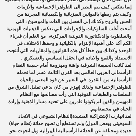
إنما يعكس كيف يتم النظر الى الظواهر الإجتماعية والأزمات
وكيف يتم ربطها بالقوانين الفيزيائية والكيميائية المجردة من
الحس والروح وكذلك إلى الفصل بين الذات والموضوع ، التي
أنتجت أغلب السلوكيات والإجراءات التي تعكس الذهنيات الهيمنية
والسلطوية والديكتاتورية الدولتية المركزية، مع العلم أن فيزياء
الكم أكد على أهمية الإلتزام بالكلياتية و وحفظ الاختلاف في
الوحدة وكذالك بين خطأ كل هذه القوانيين والمقاربات التي أنتجت
الاستبداد والقمع والابادة في الحقل السياسي والعسكري .
لقد كانت الحقيقة الشرقية واهنة ومهزومة أمام حقيقة النظام
الرأسمالي الغربي العالمي بعد القرن الثالث عشر لما تحمله
الرأسمالية من القدرة في التعبير عن قوة المعنى والحياة
للظواهر الإجتماعية ولذلك إنهزم من كان يدعي تمثيل الشرق من
السلطات والطبقات الفوقية التي رأت مصالحها مع النظام
المهيمن والذين لم يكونوا قادرين على تحديد مسار الذهنية وإرادة
الحياة في مجتمعاتهم.
لقد انهارت الإشتراكية المشيدة(النظام الشيوعي في الاتحاد
السوفيتي وبعض الدول) ولم تستطع أن تصبح حداثة (نظام حياة)
جديدة ومختلفة عن الحداثة الرأسمالية الليبرالية وبل اتجهت نحو