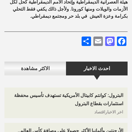
هيئة العصرانية الديمقراطية وإتحاد الأمم الديمقراطية كحل لكل
الأزمات والويلات ومنها كورونا. ولأجل ذالك يكفي فقط التحلي
بكرامة وعزة العيش في بلد حر ومجتمع ديمقراطي.
Share
Mastodon
Email
Facebook
احدث الاخبار
الاكثر مشاهدة
البترول: كوانتم كابيتال الأمريكية تستهدف تأسيس محفظة
استثمارات بقطاع البترول
اخر الاخباراقتصاد
الأرجنتين وألمانيا الأكثر حصولا على وصافة كأس العالم..