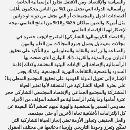
والسياسة والإقتصاد. ومن الأفضل تجاوز الرأسمالية الخاصة
ورأسمالية الدولة التي تجعل من 1% من الناس يتحكمون بأغلب
أقتصادات الدول والمجتمعات أو التي تجعل من دولة او دولتين
مثل أمريكا والصين تملكان 25% و16% من الناتج العالمي نتيجة
لإحتكاراتهما للإقتصاد العالمي
والاقتصاد الكومونالي( التشاركي) المقترح لايجب حصره في
مجالات معينة بل يشمل جميع المجالات من العلم والمهن
والصناعة والزراعة والتقانة والمعلوماتي. مع التأكيد على تحقيق
التوازن بين المدينة والقرية، ذلك التوازن الذي ضحت بها
الرأسمالية بالإضافة إلى الإبادات البيئية المختلفة وكذلك إقامة
السدود والتضحية بالثقافات النهرية المجتمعية. وكذلك يجدر
الإشارة إلى تعويل الدولة القومية على تحقيق المجتمع النمطي بناءً
على بعثرة الحياة التشاركية في المنطقة لأنها تعتبر الحياة
المشتركة والمجتمع الجماعي والإقتصاد المجتمعي التشاركي حجر
عثرة أمامها وما يلائم الراسمالية هو الحشد المؤلف من الأفراد
معدومي الضمير والشخصية والهوية لديهم تضخم الأنا البعيدة عن
كل الإلتزامات الأخلاقية تجاه الأخرين أو حتى مجتمعه.
والحل الحقيقي وتجاوز الأزمة تعني إنجاز الحياة التشاركية التي
تمكّن وتعزز وجودنا التاريخي وإرساء دعائمها في مختلف الحقول