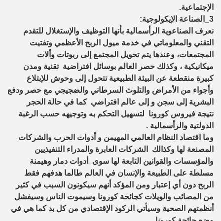
الإجتماعية.
3_الصناعة الإيكولوجية:
نعرف الصناعوية الرأسمالية بأنها التوظيف والإستغلال للتقدم
التقني والمعلوماتي في خدمة ميول الربح الأعظمي وتفتيت
المجتمعات، وعندها يتم تحويل المجتمع إلى ربوتات وألات
ميكانيكية ، وكذلك حصر العالم بوسائل افتراضية تقنية ومدن
كبيرة منقطعة عن البيئة الطبيعية تتحول إلى وحوش للإبتلاع
وأجواء من الأمراض والتلوث السرطاني والضجيجي مع حصر ودفع
البشرية إلى سجن و إلى عالم افتراضي كما في حالة الحجر
نتيجة فيروس كورونا لتسهيل التحكم به وتوجيهه حسب الرغبة
الدولتية والرأسمالية .
وما اقتصاد النظام العالمي المهيمن و أدوات الحرب والشركات
المصنعة لها وكذالك الشركات العابرة والمدراء التنفيذيين
والمؤسسات والقوانين التابعة لها سوى أدوات دمار وهيمنة
مسلطة على الطبيعة والإنسان في العالم طالما هدفهم فقط
الربح دون أي إعتبار ومن المؤكد أنهم سيكونون السبب في كثير
من المصائب والويلات كجائحة كورونا وسيموت الناس وسيفشل
أنظمتهم الصحية وسيأتي الركود الإقتصادي من كل بد كما هي في
وضع جائحة كورونا .