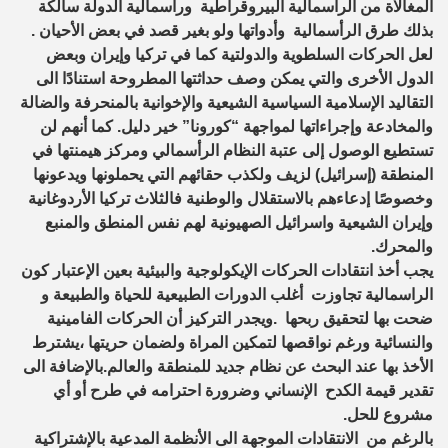
المغالاة من الرأسمالية البيروقراطية ورأسمالية الدولة سالكة
بذلك طرق الرأسمالية وأدواتها ولو بغير قصد في بعض الأحيان .
لعل الحركات السلطوية والدولتية كما في تركيا وإيران وبعض
الدول الأخرى والتي يمكن وصف حداثتها المطروحة استنادًا الى
التقاليد الإسلامية السياسية الشيعية والإخوانية بالمنحرفة والضالة
والمخادعة وإجراءاتها لمواجهة “كورونا” خير دليل. كما أنهم لن
تستطيع الوصول إلى عتبة النظام الرأسمالي ومركز هيمنتها في
المنطقة (إسرائيل) لزيف ولكذب حقائهم التي يحملونها ويدعونها
وخصوصًا إدعاءهم بالاستقلال والوطنية فالثلاث تركيا الأردوغانية
وإيران الشيعية واسرائيل الصهيونية لهم نفس المنطق والمنبع
والمحرك.
يجب أخذ انتقادات الحركات الإيكولوجية والبيئية بعين الإعتبار كون
الراسمالية تجاوزت أغلب الدورات الطبيعية للحياة والطبيعة و
ضحت بها لتحقيق ربحها .ويجدر التركيز أن الحركات الفامينية
والنسائية ورغم نواقصها لتمكين المراة ولضمان حريتها ،يشترط
الأخذ بها عند البحث عن نظام جديد للمنطقة والعالم.بالإضافة الى
تقدير قيمة الكدح الإنساني وضرورة احترامه في طرح أو أي
مشروع للحل.
بالرغم من الانتقادات الموجهة الى الأنظمة المدعية بالإشتراكية