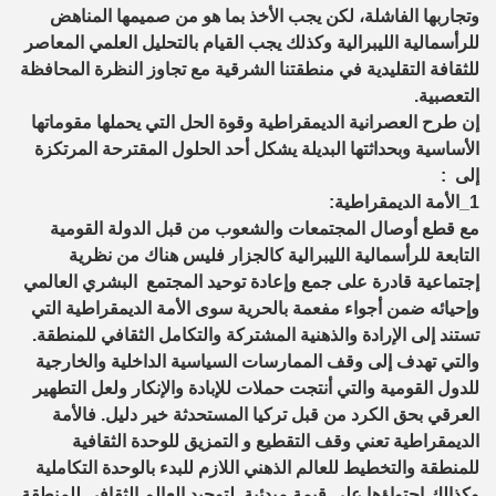
وتجاربها الفاشلة، لكن يجب الأخذ بما هو من صميمها المناهض
للرأسمالية الليبرالية وكذلك يجب القيام بالتحليل العلمي المعاصر
للثقافة التقليدية في منطقتنا الشرقية مع تجاوز النظرة المحافظة
التعصبية.
إن طرح العصرانية الديمقراطية وقوة الحل التي يحملها مقوماتها
الأساسية وبحداثتها البديلة يشكل أحد الحلول المقترحة المرتكزة
إلى :
1_الأمة الديمقراطية:
مع قطع أوصال المجتمعات والشعوب من قبل الدولة القومية
التابعة للرأسمالية الليبرالية كالجزار فليس هناك من نظرية
إجتماعية قادرة على جمع وإعادة توحيد المجتمع البشري العالمي
وإحيائه ضمن أجواء مفعمة بالحرية سوى الأمة الديمقراطية التي
تستند إلى الإرادة والذهنية المشتركة والتكامل الثقافي للمنطقة.
والتي تهدف إلى وقف الممارسات السياسية الداخلية والخارجية
للدول القومية والتي أنتجت حملات للإبادة والإنكار ولعل التطهير
العرقي بحق الكرد من قبل تركيا المستحدثة خير دليل. فالأمة
الديمقراطية تعني وقف التقطيع و التمزيق للوحدة الثقافية
للمنطقة والتخطيط للعالم الذهني اللازم للبدء بالوحدة التكاملية
وكذالك إحتواؤها على قيمة مبدئية لتوحيد العالم الثقافي للمنطقة