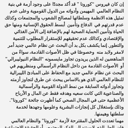
إن كان فيروس “كورونا ” قد أكد مجددًا على وجود أزمة في بنية
النظام العالمي المهيمن وأدواته من الدول القوموية وعلى عدم
تمثيل هذه الانظمة وسلطاتها لمصالح الشعوب والمجتمعات وكذلك
عدم قدرتهم في الدفاع وتأمين أبسط الحقوق الإنسانية ومنها حق
الحياة وتأمين الحماية الصحية لهم بالإضافة إلى الأمن الغذائي
والإقتصادي وكذالك عدم تحقيقهم للإستقرار المطلوب للتنمية
والتطور. إنما يكشف بكل بد أن البحث عن نظام عالمي جديد أمر
لامفر ولابد منه وخصوصًا في ظل الأصوات القادمة، سواءً من
المناهضين له الذين يريدون تجاوز مايسمونه “النظام النيوليبرالي”
أو الأصوات القادمة من داخل النظام الرأسمالي ومنظريهم في
البحث عن نظام عالمي جديد مع الحفاظ على المبادئ الليبرالية
للنظام العالمي الذي هو بالاساس يبحث عن طرق لتجاوز أزمته
وتجاوز أدواته السابقة من نمط الدولة القومية والرأسمالية
والصناعوية التي كانت سعيه وهدفه فقط عن المال و الأرباح
الأعظمية حتى في المجال الصحي كما أظهرت جائحة “كورونا”.
وذلك بإستغلال كل إنجازات البشرية وعلومها وجهدها لخدمة
سلطتها وهيمنها.
مهما تعددت الحلول المقترحة لأزمة “كورونا” والنظام العالمي
فإن الحل الذي لايستند الى الفكر المجتمعي أو الحقيقة الاجتماعية