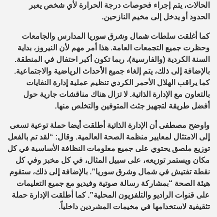
الحالات، يتم إجراء فحوصات درجة الحرارة لأي شخص يعبر
الحدود أو يدخل إلى مخيم النازحين.
كما أغلقت سلطات شمال وشرق سوريا المدارس والجامعات
وحظرت جميع التجمعات العامة. هذا أمر مهم لأن النيروز، بداية
السنة الكردية (والفارسية)، ربما تكون أكبر احتفال في المنطقة.
بالإضافة إلى ذلك، يتم إلغاء جميع الأحداث الرياضية والاجتماعية.
كما يراقب الهلال الأحمر الكردي تنظيم عملية إدارة النفايات
بالتعاون مع الإدارة الذاتية. لا تزال هناك مناقشات جارية حول
أفضل طريقة لتجهيز جثث المتوفين والتخلص منها.
واوضح مصطفى أن الإدارة الذاتية أطلقت أيضا حملة توعية تسعى
إلى الامتثال لمعايير منظمة الصحة العالمية. وقال: “لقد تم بالفعل
توزيع ملصق يحتوي على جميع معلومات النظافة الأساسية في كل
مكان ويستمر توزيعه، على سبيل المثال، في كل مخبز وفي كل
نقطة تفتيش في شمال وشرق سوريا”. بالإضافة إلى ذلك، ستقوم
هيئة الصحة “بمشاركة رسالة صوتية وفيديو مع جميع التعليمات
على قنوات الراديو والتلفزيون المحلية”. كما أطلقت الإدارة حملة
تثقيفية لاستخدامها في مخيمات المشردين داخلياً.