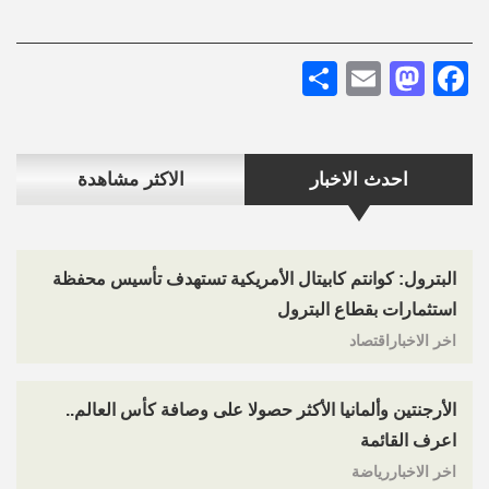
Share
Mastodon
Email
Facebook
احدث الاخبار
الاكثر مشاهدة
البترول: كوانتم كابيتال الأمريكية تستهدف تأسيس محفظة
استثمارات بقطاع البترول
اخر الاخباراقتصاد
الأرجنتين وألمانيا الأكثر حصولا على وصافة كأس العالم..
اعرف القائمة
اخر الاخباررياضة