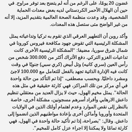
غضون 20 يومًا، على الرغم من أنه لم يتضح بعد توفر مراوح. في
حين أن الهلال الأحمر الكردستاني لديه بعض معدات الحماية
الشخصية، وقد وعدت منظمة الصحة العالمية بتقديم المزيد، إلا أنه
من غير الواضح متى ستصل هذه المعدات.
وأكد روبن أن التطهير العرقي الذي تقوم به تركيا وتداعياته يمثل
المشكلة الرئيسية التي تقوض جهود مكافحة فيروس كورونا في
شمال شرق سوريا، مضيفا: “المشكلة الرئيسية الأخرى كانت
تداعيات الغزو التركي. دفع الأتراك أكثر من 300.000 شخص من
رأس العين (سري كانيه) وتل أبيض (كري سبي) جنوبًا في وقت
كانت فيه الإدارة الذاتية تجهد بالفعل للتعامل مع 100.000 لاجئ
ومشرد داخليًا. وبحسب مصطفى، “إذا تم التأكد من حالة واحدة
في أي مركز من تلك المراكز، فهي كارثة حقيقية في مثل هذه
الحالة”. يمثل مخيم الهول، حيث لا يزال العديد من معتقلي تنظيم
داعش الارهابي وأفراد أسرهم مسجونين، مشكلة أخرى، خاصة
بالنظر إلى نقص الموارد وعدم اهتمام أولئك الذين في الولايات
المتحدة وأوروبا وأماكن أخرى بإعادة مواطنيهم الذين انضموا إلى
داعش. وقال: “بصراحة، إذا تم تأكيد حالة واحدة في الهول، فهي
كارثة تمامًا ولا يمكننا إلا اجراء عزل كامل للمخيم”.