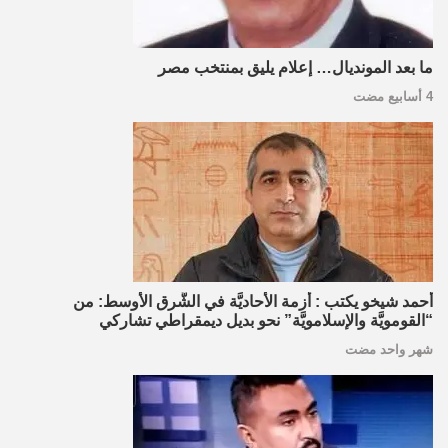
ما بعد المونديال… إعلام يليق بمنتخب مصر
4 أسابيع مضت
أحمد شيخو يكتب : أزمة الأحاديَّة في الشَّرق الأوسط: من
“القومويَّة والإسلامويَّة” نحو بديل ديمقراطي تشاركي
شهر واحد مضت