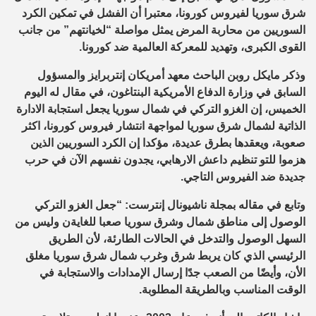
شرق سوريا لفيروس كورونا، معتبرا أن الفشل في تمكين الكرد
السوريين من محاربة المرض يمثل مواصلة “لخيانتهم” من جانب
القوى الكبرى، وتهديد للمعركة العالمية ضد كورونا.
وذكر مايكل روبن الباحث معهد أمريكان إنتربرايز والمسؤول
السابق في وزارة الدفاع الأمريكية البنتاغون، في مقال له اليوم
الخميس، إن الغزو التركي في شمال سوريا يجعل استجابة الادارة
الذاتية لشمال شرق سوريا لمواجهة انتشار فيروس كورونا، اكثر
صعوبة، ويعقدها بطرق عديدة، مؤكدا إن الكرد السوريين الذين
هزموا للتو تنظيم داعش الارهابي، يجدون نفسهم الآن في حرب
جديدة ضد الفيروس التاجي.
وتابع في مقاله بمجلة ناشيونال إنترست: “جعل الغزو التركي
الوصول إلى مناطق شمال وشرق سوريا صعبا للغايةن وليس من
السهل الوصول والتدخل في الحالات الطارئة، لأن الطريق
الرئيسي الذي كان يربط شرق وغرب شمال شرق سوريا مغلق
الأن، وأيضًا من الصعب جدًا إرسال الإمدادات والاستجابة في
الوقت المناسب وبالطريقة المطلوبة.