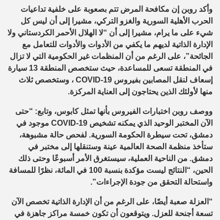
وأكد روبن إن مكافحة المرض تتم بصعوبة على خلفية تداعيات
الحرب الأهلية السورية والغزو التركي، مشيرا إلى أن ليس كل
شيء على ما يرام، مشيرا إلى أن “لا الهلال الأحمر الكردستاني ولا
الإدارة الذاتية لديهم ما يكفي من الأدوات والأدوات للتعامل مع
الجائحة”، على الرغم من أن المنظمات غير الحكومية التي لا تزال
في المنطقة تسعى للمساعدة، حيث ستخصص المنطقة 13 سيارة
إسعاف لنقل المصابين بفيروس COVID-19 ، وستخصص ثلاث
منها لأولئك الذين يحتاجون إلى العناية المركزة.
ووصف روبن اختبارات الفيروس بأنها تمثل كابوس، وتابع: “حتى
الآن المختبر الوحيد الذي يمكنه تشخيص COVID-19 موجود في
دمشق، تحت سيطرة الحكومة السورية. لفحص حالة مشبوهة،
ستأخذ منظمة الصحة العالمية عينة وستنقلها إلى مختبر في
دمشق. من الناحية العملية، سيستغرق الأمر أسبوعًا وحتى ذلك
الحين، “النتائج ليست مؤكدة بنسبة 100 في المائة، نظرًا للمسافة
واستحالة التحقق من جودة الإجراءات”.
“العزلة صعبة أيضًا، على الرغم من أن الإدارة الذاتية تخصص الآن
تسعة أجنحة للعزل. ويتوقعون أن تكون خمسة مراكز جاهزة في