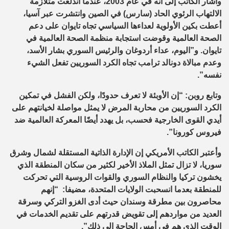
واشار الكاتب إلى أنه في عام 2003، عندما اندلعت متلازمة
الالتهاب الرئوي الحاد (سارس) في الصين وانتشرت عبر آسيا،
أعطت بكين الأولوية لعداءها السياسي تجاه تايوان على دعم
الصحة العالمية وقوضت استجابة منظمة الصحة العالمية في
تايوان. و”اليوم، عداء أردوغان والرئيس السوري بشار الأسد،
وعدم مبالاة دونالد ترامب تجاه الكرد السوريين تفعل الشيء
نفسه”.
وتابع روبن: “إن الأوبئة لا تعرف حدودًا، ولكن الفشل في تمكين
الكرد السوريين من محاربة المرض لا يمثل مواصلة لخيانتهم على
أيدي القوى الخارجية فحسب، بل يهدد أيضًا المعركة العالمية ضد
فيروس كورونا”.
وأعتبر الكاتب الأمريكي إن الإدارة الذاتية المستقلة لشمال وشرق
سوريا، لا تزال تمثل الملاذ الأخير لكثير من سكان المنطقة الذي
يخشون تركيا والنظام السوري والقوات الروسية التي تحركت
للمنطقة بعدما انسحبت الولايات المتحدة، مضيفا: “إنهم
محاصرون بين مطرقة وسندان حيث أدى الغزو التركي وسرقة
العديد من مواردهم إلى تقويض قدرتهم على تقديم الخدمات في
الوقت الذي هم في أمس الحاجة إلى ذلك”.