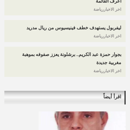
اعرف القائمة
اخر الاخباررياضة
ليفربول يستهدف خطف فينيسيوس من ريال مدريد
اخر الاخباررياضة
بجوار حمزة عبد الكريم.. برشلونة يعزز صفوفه بموهبة
مغربية جديدة
اخر الاخباررياضة
اقرأ أيضاً