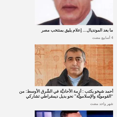
ما بعد المونديال… إعلام يليق بمنتخب مصر
4 أسابيع مضت
أحمد شيخو يكتب : أزمة الأحاديَّة في الشَّرق الأوسط: من
“القومويَّة والإسلامويَّة” نحو بديل ديمقراطي تشاركي
شهر واحد مضت